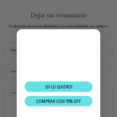
Dejar un comentario
Tu dirección de correo electrónico no será publicada. Los campos
obligatorios están marcados con
*
*
Nonbre
TU RENDIMIENTO
EMPIEZA CON
15% OFF
*
Correo electrónico
¡SI LO QUIERO!
COMPRAR CON 15% OFF
No gracias, prefiero pagar el total