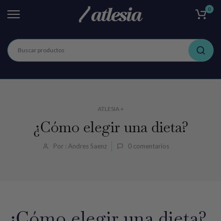
0
Ir
al
contenido
ATLESIA +
¿Cómo elegir una dieta?
Por : Andres Saenz
0
comentarios
¿Cómo elegir una dieta?