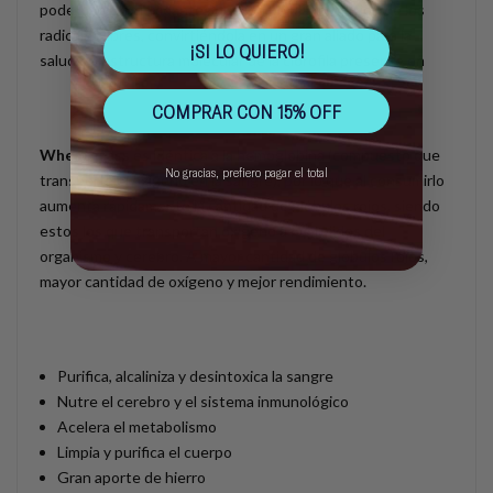
poderosos antioxidantes que inhiben la formación de los
radicales libres, convirtiéndola en un gran aliado para la
¡SI LO QUIERO!
salud. La estructura molecular de la clorofila presente en
COMPRAR CON 15% OFF
Wheatgrass
es idéntica a la hemoglobina (compuesto que
No gracias, prefiero pagar el total
transporta el oxígeno en la sangre), por lo que al consumirlo
aumenta rápidamente la cantidad de glóbulos rojos, siendo
estos los que transportan oxígeno a los tejidos del
organismo y cerebro. A mayor cantidad de glóbulos rojos,
mayor cantidad de oxígeno y mejor rendimiento.
Purifica, alcaliniza y desintoxica la sangre
Nutre el cerebro y el sistema inmunológico
Acelera el metabolismo
Limpia y purifica el cuerpo
Gran aporte de hierro