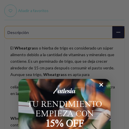
Añadir a favoritos
Descripción
El
Wheatgrass
o hierba de trigo es considerado un súper
alimento debido a la cantidad de vitaminas y minerales que
contiene. Es un germinado de trigo, que se deja crecer
alrededor de 15 cm para después consumir el pasto verde.
Aunque sea trigo,
Wheatgrass
es apta para
celíacos por no contener gluten, ya que éste se encuentra
en la semilla.
TU RENDIMIENTO
EMPIEZA CON
Wheatgrass
se considerada una proteína completa que
15% OFF
contiene 17 aminoácidos, además de casi 30 enzimas y