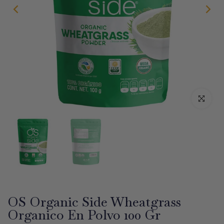
Haz clic par
OS Organic Side Wheatgrass
Organico En Polvo 100 Gr