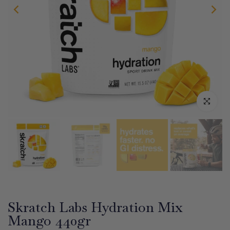
Haz clic par
Skratch Labs Hydration Mix
Mango 440gr