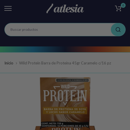
0
Ir
al
contenido
Inicio
Wild Protein Barra de Proteína 45gr Caramelo c/16 pz