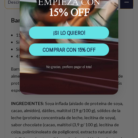
EMPIEZA CON
Descripción
15% OFF
Barra de proteínas
¡SI LO QUIERO!
15 grs. de Proteína.
Sin azúcar añadida
COMPRAR CON 15% OFF
Sin preservantes.
45 gr cada barra.
No gracias, prefiero pagar el total
Barra de proteína sabor caramelo, hecha con pasta de
almendras naturales. Como si fuera poco, contiene 15 g de
proteína por porción y no tiene azúcar añadida ¡Qué estás
esperando para probarla!
INGREDIENTES:
Soya inflada (aislado de proteína de soya,
cacao, almidón), dátiles, maltitol (19 g/100 g), sólidos de la
leche (proteína concentrada de leche, lecitina de soya),
sabor chocolate (cacao, maltitol (3,9 g/ 100 g), lecitina de
colza, polirricinoleato de poliglicerol, extracto natural de