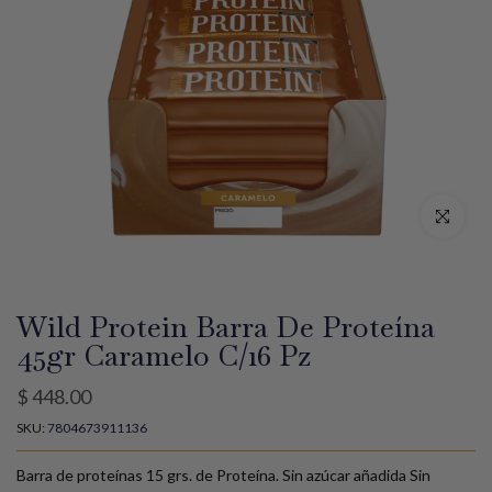
Haz clic par
Wild Protein Barra De Proteína
45gr Caramelo C/16 Pz
$ 448.00
SKU:
7804673911136
Barra de proteínas 15 grs. de Proteína. Sin azúcar añadida Sin