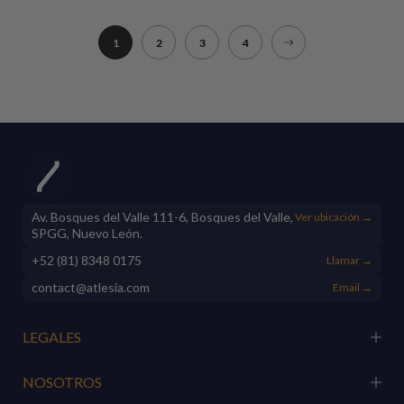
1
2
3
4
Av. Bosques del Valle 111-6, Bosques del Valle,
Ver ubicación →
SPGG, Nuevo León.
+52 (81) 8348 0175
Llamar →
contact@atlesia.com
Email →
LEGALES
NOSOTROS